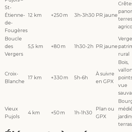
Crête
St-
panor
Étienne-
12 km
+250 m
3h-3h30
PR jaune
terre
de-
agric
Fougères
Boucle
Verge
des
5,5 km
+80 m
1h30-2h
PR jaune
patri
Vergers
rural
Bois,
vallon
Croix-
À suivre
17 km
+330 m
5h-6h
point
Blanche
en GPX
vue
sauva
Bour
Vieux
Plan ou
médié
4 km
+50 m
1h-1h30
Pujols
GPX
jardin
terra